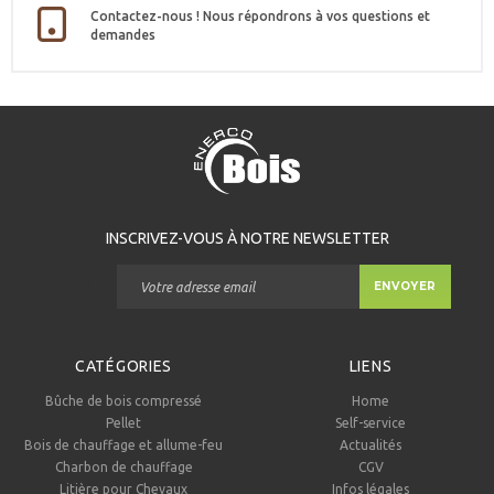
Contactez-nous ! Nous répondrons à vos questions et
demandes
INSCRIVEZ-VOUS À NOTRE NEWSLETTER
Courriel
*
ENVOYER
CATÉGORIES
LIENS
Bûche de bois compressé
Home
Pellet
Self-service
Bois de chauffage et allume-feu
Actualités
Charbon de chauffage
CGV
Litière pour Chevaux
Infos légales