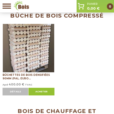
Aller au contenu principal
PANIER
0
0,00 €
BÛCHE DE BOIS COMPRESSÉ
BÛCHETTES DE BOIS DENSIFIÉES
90MM (PAL. EURO...
400.00 €
Apd
TVAC
DÉTAILS
ACHETER
BOIS DE CHAUFFAGE ET