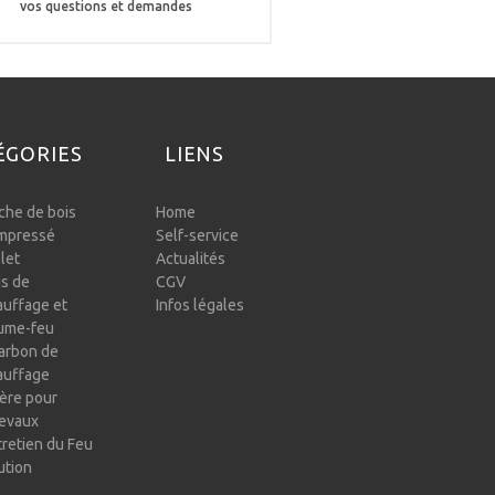
vos questions et demandes
ÉGORIES
LIENS
che de bois
Home
mpressé
Self-service
let
Actualités
is de
CGV
auffage et
Infos légales
lume-feu
arbon de
auffage
ière pour
evaux
tretien du Feu
ution