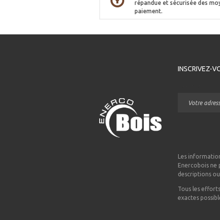
répandue et sécurisée des mo
paiement.
INSCRIVEZ-V
Courriel
*
Les information
Enercobois ne p
descriptions o
Tous les effort
exactes possibl