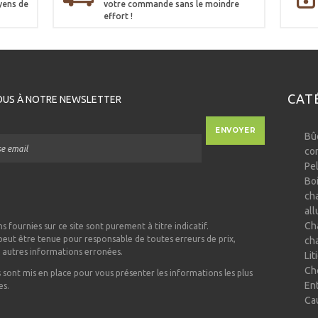
yens de
votre commande sans le moindre
effort !
CAT
OUS À NOTRE NEWSLETTER
ENVOYER
Bû
co
Pel
Bo
ch
al
Ch
s fournies sur ce site sont purement à titre indicatif.
eut être tenue pour responsable de toutes erreurs de prix,
ch
u autres informations erronées.
Lit
Ch
s sont mis en place pour vous présenter les informations les plus
En
es.
Ca